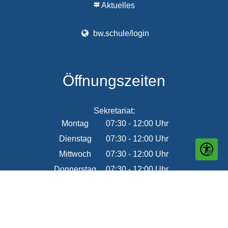
Aktuelles
bw.schule/login
Öffnungszeiten
Sekretariat:
Montag
07:30
-
12:00
Uhr
Von 07:30 bis 12:00 Uhr
Dienstag
07:30
-
12:00
Uhr
Von 07:30 bis 12:00 Uhr
Seite ein
Mittwoch
07:30
-
12:00
Uhr
Von 07:30 bis 12:00 Uhr
Donnerstag
07:30
-
12:00
Uhr
Von 07:30 bis 12:00 Uhr
Freitag
07:30
-
12:00
Uhr
Von 07:30 bis 12:00 Uhr